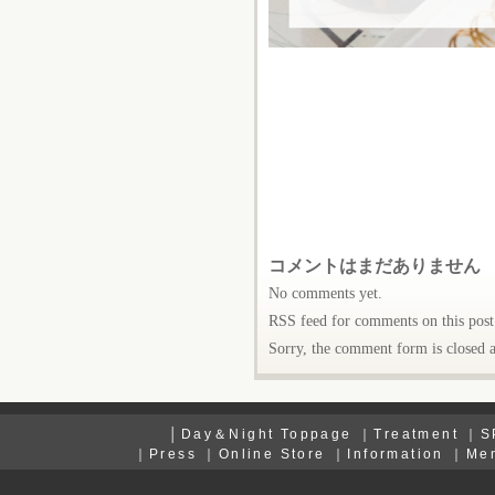
コメントはまだありません
No comments yet.
RSS
feed for comments on this post
Sorry, the comment form is closed at
│
Day＆Night Toppage
｜
Treatment
｜
S
｜
Press
｜
Online Store
｜
Information
｜
Me