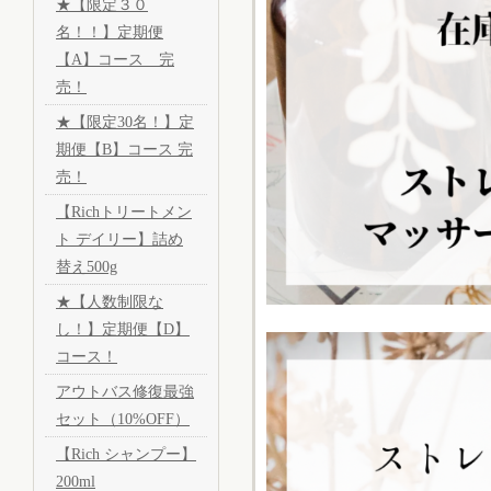
★【限定３０
名！！】定期便
【A】コース 完
売！
★【限定30名！】定
期便【B】コース 完
売！
【Richトリートメン
ト デイリー】詰め
替え500g
★【人数制限な
し！】定期便【D】
コース！
アウトバス修復最強
セット（10%OFF）
【Rich シャンプー】
200ml