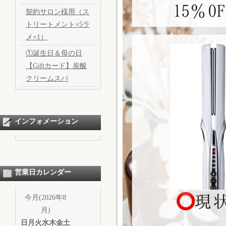
契約サロン様用（ス
トリートメント×5ラ
メ×1）
①誕生日＆母の日
【Giftカード】炭酸
クリームスパ
インフォメーション
営業日カレンダー
今月(2026年8
月)
日
月
火
水
木
金
土