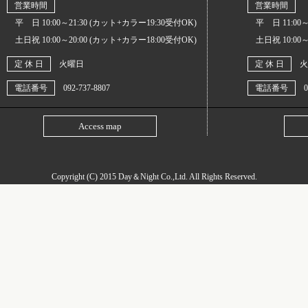
営業時間
営業時間
平 日 10:00～21:30 (カット+カラー19:30受付OK)
平 日 11:00～
土日祝 10:00～20:00 (カット+カラー18:00受付OK)
土日祝 10:00～
定 休 日
火曜日
定 休 日
火
電話番号
092-737-8807
電話番号
0
Access map
Copyright (C) 2015
Day＆Night Co.,Ltd
. All Rights Reserved.