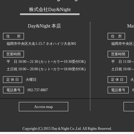
株式会社Day&Night
Day&Night 本店
Mai
住 所
住 所
福岡市中央区大名1-15-7 ネオハイツ大名901
福岡市中央区大名1
営業時間
営業時間
平 日 10:00～21:30 (カット+カラー19:30受付OK)
平 日 11:00～
土日祝 10:00～20:00 (カット+カラー18:00受付OK)
土日祝 10:00～
定 休 日
火曜日
定 休 日
火
電話番号
092-737-8807
電話番号
0
Access map
Copyright (C) 2015
Day＆Night Co.,Ltd
. All Rights Reserved.