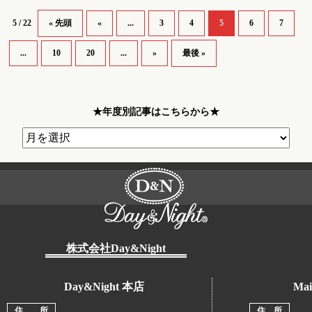
5 / 22
« 先頭
«
...
3
4
5
6
7
...
10
20
...
»
最後 »
★年度別記事はこちらから★
株式会社Day&Night
Day&Night 本店
Mai
住 所
住 所