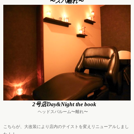
〜スパ離れ〜
2号店Day&Night the
book
ヘッドスパルーム〜離れ〜
こちらが、大改装により店内のテイストを変えリニューアルしまし