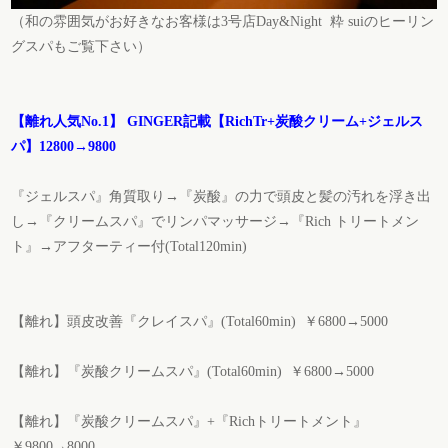
（和の雰囲気がお好きなお客様は
3
号店
Day&Night
粋
sui
のヒーリン
グスパもご覧下さい）
【離れ人気No.1】 GINGER記載【RichTr+炭酸クリーム+ジェルス
パ】12800→9800
『ジェルスパ』角質取り→『炭酸』の力で頭皮と髪の汚れを浮き出
し→『クリームスパ』でリンパマッサージ→『Rich トリートメン
ト』→アフターティー付(Total120min)
【離れ】頭皮改善『クレイスパ』(Total60min) ￥6800→5000
【離れ】『炭酸クリームスパ』(Total60min) ￥6800→5000
【離れ】『炭酸クリームスパ』+『Richトリートメント』
￥9800→8000