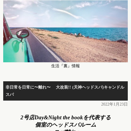
生活『裏』情報
非日常を日常に〜離れ〜 大改装!! (天神ヘッドスパ)キャンドル
スパ
2022年1月23日
2号店Day&Night the
book
を代表する
個室のヘッドスパルーム