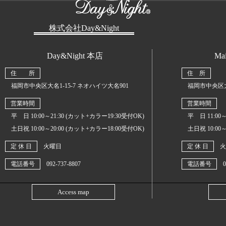
株式会社Day&Night
Day&Night 本店
Mai
住 所
住 所
福岡市中央区大名1-15-7 ネオハイツ大名901
福岡市中央区大名1
営業時間
営業時間
平 日 10:00～21:30 (カット+カラー19:30受付OK)
平 日 11:00～
土日祝 10:00～20:00 (カット+カラー18:00受付OK)
土日祝 10:00～
定 休 日
火曜日
定 休 日
火
電話番号
092-737-8807
電話番号
0
Access map