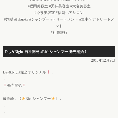
#福岡美容室 #天神美容室 #大名美容室
#今泉美容室 #福岡ヘアサロン
#艶髪 #fukuoka #シャンプー #トリートメント #集中ケアトリートメ
ント
#社員旅行
Day&Night 自社開発 #Richシャンプー 発売開始！
2018年12月9日
Day&Night完全オリジナル
．
．
発売開始
．
最高峰．【
Richシャンプー
】．
．
．