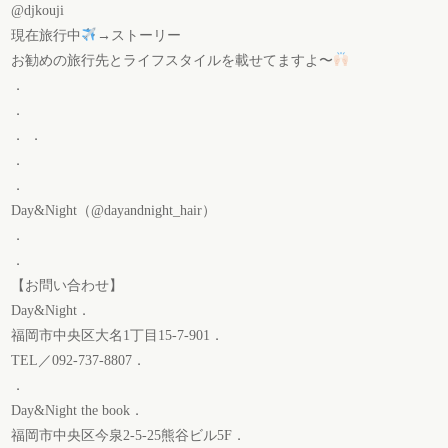
@djkouji
現在旅行中
→ストーリー
お勧めの旅行先とライフスタイルを載せてますよ〜
．
．
． ．
．
．
Day&Night（@dayandnight_hair）
．
．
【お問い合わせ】
Day&Night．
福岡市中央区大名1丁目15-7-901．
TEL／092-737-8807．
．
Day&Night the book．
福岡市中央区今泉2-5-25熊谷ビル5F．