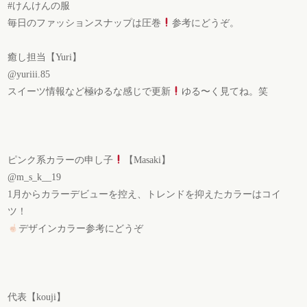
#けんけんの服
毎日のファッションスナップは圧巻
参考にどうぞ。
癒し担当【Yuri】
@yuriii.85
スイーツ情報など極ゆるな感じで更新
ゆる〜く見てね。笑
ピンク系カラーの申し子
【Masaki】
@m_s_k__19
1月からカラーデビューを控え、トレンドを抑えたカラーはコイ
ツ！
デザインカラー参考にどうぞ
代表【kouji】