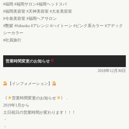
#福岡 #福岡サロン#福岡ヘッドスパ
#福岡美容室 #天神美容室 #大名美容室
#今泉美容室 #福岡ヘアサロン
#艶髪 #fukuoka #アレンジ #ハイトーン #ピンク系カラー #アディク
シーカラー
#社員旅行
営業時間変更のお知らせ
2018年12月30日
【インフォメーション】
《
営業時間変更のお知らせ
》．
2019年1月から
土日祝日の営業時間が変わります！！！
・
・