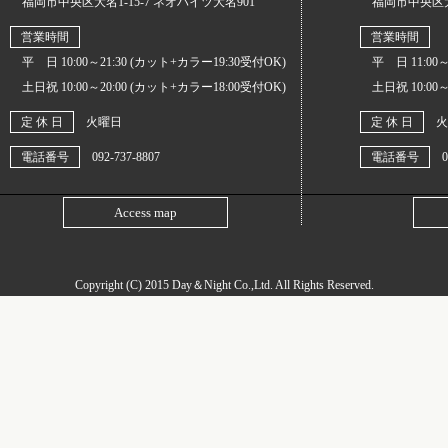
福岡市中央区大名1-15-7 ネオハイツ大名901
福岡市中央区大名1
営業時間
営業時間
平 日 10:00～21:30 (カット+カラー19:30受付OK)
平 日 11:00～
土日祝 10:00～20:00 (カット+カラー18:00受付OK)
土日祝 10:00～
定 休 日
火曜日
定 休 日
火
電話番号
092-737-8807
電話番号
0
Access map
Copyright (C) 2015
Day＆Night Co.,Ltd
. All Rights Reserved.