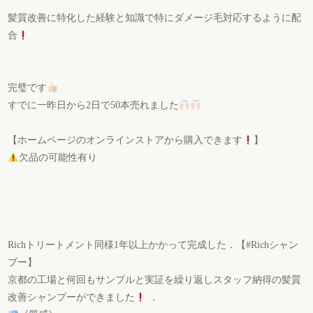
髪質改善に特化した経験と知識で特にダメージ毛対応するように配
合
完璧です
すでに一昨日から2日で50本売れました
【ホームページのオンラインストアから購入できます
】
欠品の可能性有り
Richトリートメント同様1年以上かかって完成した．【#Richシャン
プー】
京都の工場と何回もサンプルと実証を繰り返しスタッフ納得の髪質
改善シャンプーができました
．