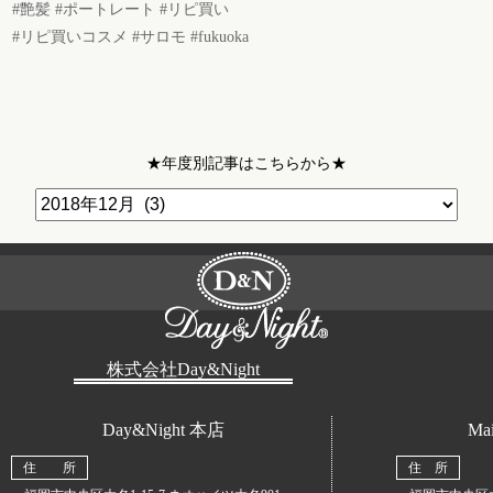
#艶髪 #ポートレート #リピ買い
#リピ買いコスメ #サロモ #fukuoka
★年度別記事はこちらから★
株式会社Day&Night
Day&Night 本店
Mai
住 所
住 所