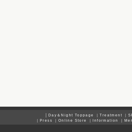
│
Day＆Night Toppage
｜
Treatment
｜
S
｜
Press
｜
Online Store
｜
Information
｜
Me