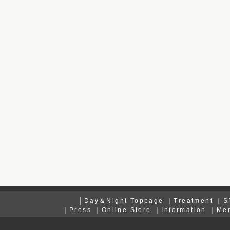
│
Day＆Night Toppage
｜
Treatment
｜
S
｜
Press
｜
Online Store
｜
Information
｜
Me