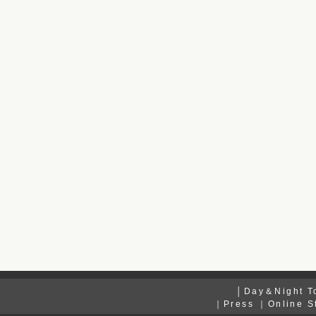
│
Day＆Night T
｜
Press
｜
Online S