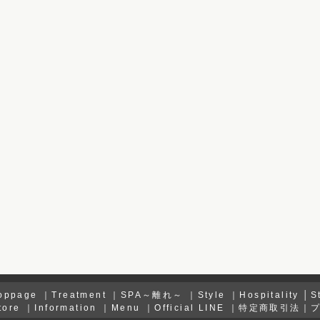
oppage
｜
Treatment
｜
SPA～離れ～
｜
Style
｜
Hospitality
│
S
tore
｜
Information
｜
Menu
｜
Official LINE
｜
特定商取引法
｜