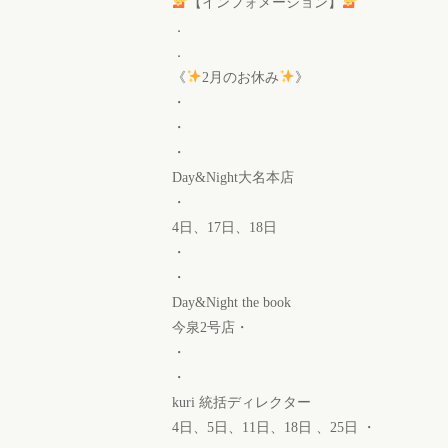
【インフォメーション】
．
．
《
2月のお休み
》
・
・
・
Day&Night大名本店
・
4日、17日、18日
・
・
Day&Night the book
今泉2号店・
・
・
kuri 統括ディレクター
4日、5日、11日、18日 、25日 ・