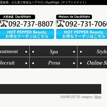
改善」が人気で有名なヘアサロンDay&Night（デイアンドナイト）
2020年2月7日
category -
Blog