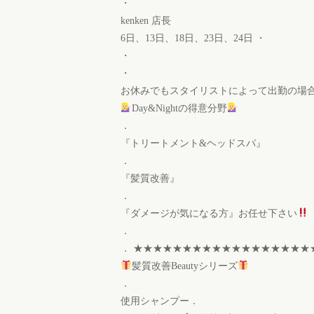
・
kenken 店長
6日、13日、18日、23日、24日 ・
・
・
お休みでもスタイリストによって出勤の場合もご
Day&Nightの得意分野
．
『トリートメント&ヘッドスパ』
．
『髪質改善』
．
『ダメージが気になる方』お任せ下さい
．
． ★★★★★★★★★★★★★★★★★★
髪質改善Beautyシリーズ
．
使用シャンプー．