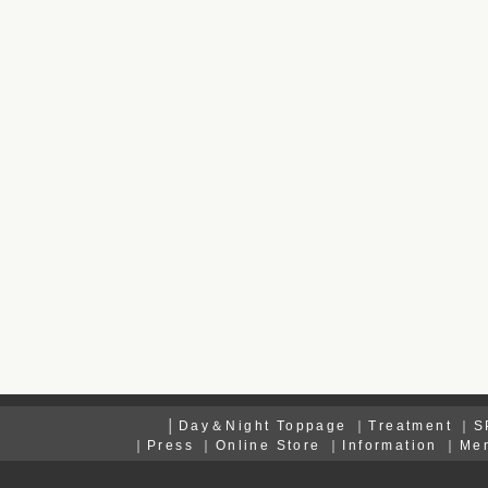
│
Day＆Night Toppage
｜
Treatment
｜
S
｜
Press
｜
Online Store
｜
Information
｜
Me